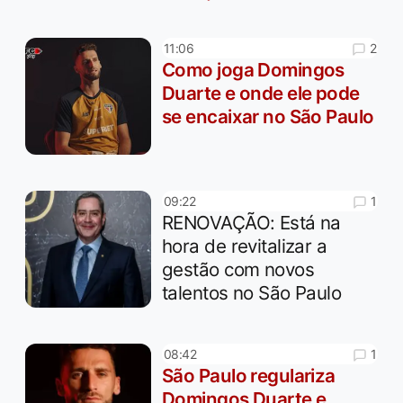
2
11:06
Como joga Domingos
Duarte e onde ele pode
se encaixar no São Paulo
1
09:22
RENOVAÇÃO: Está na
hora de revitalizar a
gestão com novos
talentos no São Paulo
1
08:42
São Paulo regulariza
Domingos Duarte e