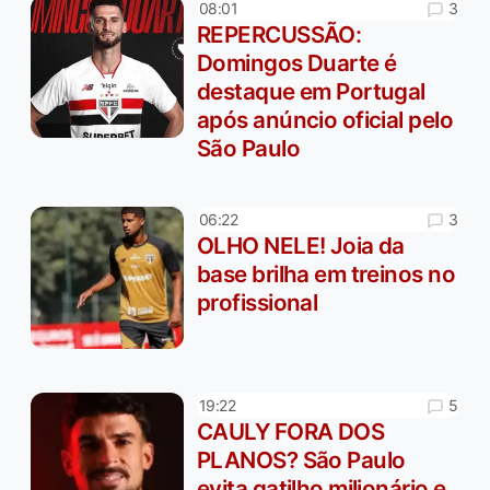
3
08:01
REPERCUSSÃO:
Domingos Duarte é
destaque em Portugal
após anúncio oficial pelo
São Paulo
3
06:22
OLHO NELE! Joia da
base brilha em treinos no
profissional
5
19:22
CAULY FORA DOS
PLANOS? São Paulo
evita gatilho milionário e