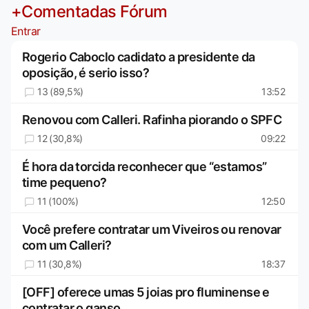
+Comentadas Fórum
Entrar
Rogerio Caboclo cadidato a presidente da
oposição, é serio isso?
13 (89,5%)
13:52
Renovou com Calleri. Rafinha piorando o SPFC
12 (30,8%)
09:22
É hora da torcida reconhecer que “estamos”
time pequeno?
11 (100%)
12:50
Você prefere contratar um Viveiros ou renovar
com um Calleri?
11 (30,8%)
18:37
[OFF] oferece umas 5 joias pro fluminense e
contratar o ganso