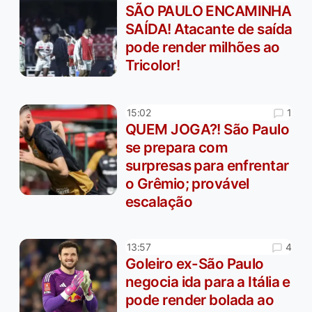
SÃO PAULO ENCAMINHA
SAÍDA! Atacante de saída
pode render milhões ao
Tricolor!
1
15:02
QUEM JOGA?! São Paulo
se prepara com
surpresas para enfrentar
o Grêmio; provável
escalação
4
13:57
Goleiro ex-São Paulo
negocia ida para a Itália e
pode render bolada ao