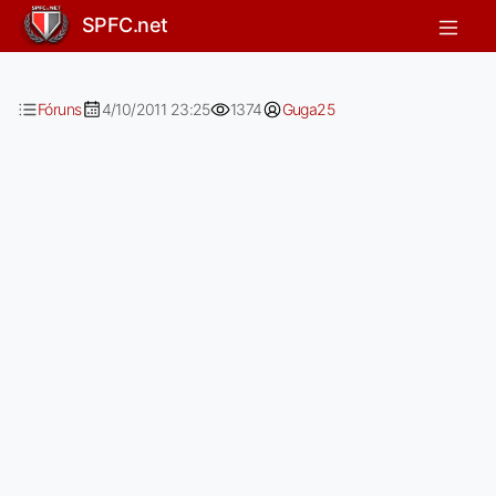
Esse é do Reggae!
SPFC.net
Fóruns
4/10/2011 23:25
1374
Guga25