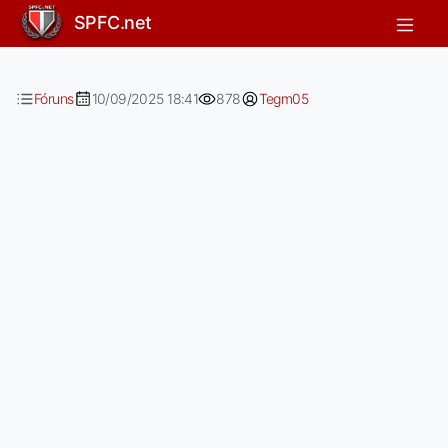
[off] todos sócios torcedor parar de
SPFC.net
Fóruns
10/09/2025 18:41
878
Tegm05