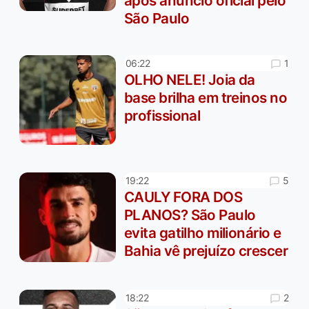
após anúncio oficial pelo
São Paulo
1
06:22
OLHO NELE! Joia da
base brilha em treinos no
profissional
5
19:22
CAULY FORA DOS
PLANOS? São Paulo
evita gatilho milionário e
Bahia vê prejuízo crescer
2
18:22