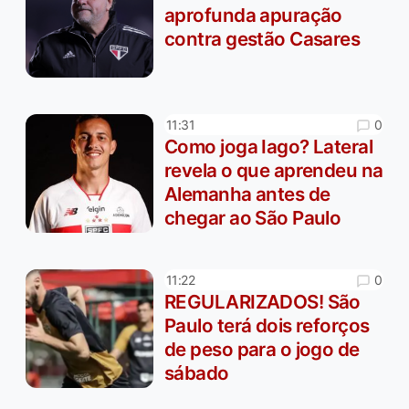
aprofunda apuração
contra gestão Casares
0
11:31
Como joga Iago? Lateral
revela o que aprendeu na
Alemanha antes de
chegar ao São Paulo
0
11:22
REGULARIZADOS! São
Paulo terá dois reforços
de peso para o jogo de
sábado