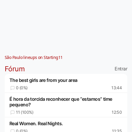
São Paulo lineups on Starting11
Fórum
Entrar
The best girls are from your area
0 (0%)
13:44
É hora da torcida reconhecer que “estamos” time
pequeno?
11 (100%)
12:50
Real Women. Real Nights.
0 (0%)
11:35