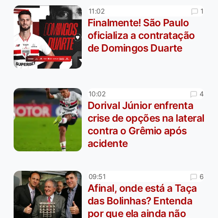
1
11:02
Finalmente! São Paulo
oficializa a contratação
de Domingos Duarte
4
10:02
Dorival Júnior enfrenta
crise de opções na lateral
contra o Grêmio após
acidente
6
09:51
Afinal, onde está a Taça
das Bolinhas? Entenda
por que ela ainda não