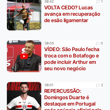
1
08:42
VOLTA CEDO? Lucas
avança em recuperação
de esão ligamentar
0
08:05
VÍDEO: São Paulo fecha
troca com o Botafogo e
pode incluir Arthur em
seu novo negócio
2
08:01
REPERCUSSÃO:
Domingos Duarte é
destaque em Portugal