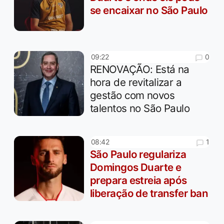
se encaixar no São Paulo
0
09:22
RENOVAÇÃO: Está na
hora de revitalizar a
gestão com novos
talentos no São Paulo
1
08:42
São Paulo regulariza
Domingos Duarte e
prepara estreia após
liberação de transfer ban