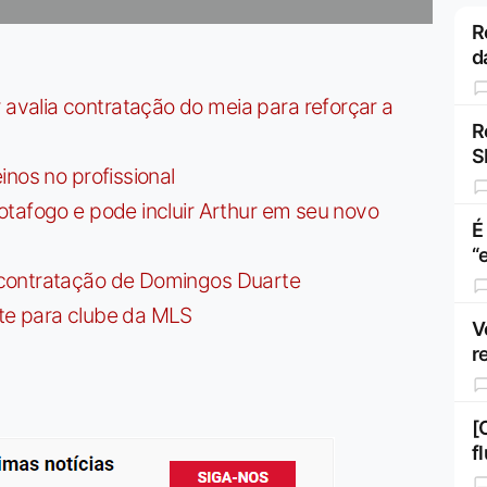
R
d
valia contratação do meia para reforçar a
R
S
nos no profissional
tafogo e pode incluir Arthur em seu novo
É
“
contratação de Domingos Duarte
te para clube da MLS
V
r
[
f