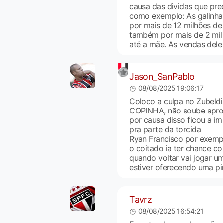
causa das dividas que pre
como exemplo: As galinha
por mais de 12 milhões d
também por mais de 2 milh
até a mãe. As vendas dele
Jason_SanPablo
08/08/2025 19:06:17
Coloco a culpa no Zubel
COPINHA, não soube aprov
por causa disso ficou a 
pra parte da torcida
Ryan Francisco por exemp
o coitado ia ter chance c
quando voltar vai jogar um
estiver oferecendo uma p
Tavrz
08/08/2025 16:54:21