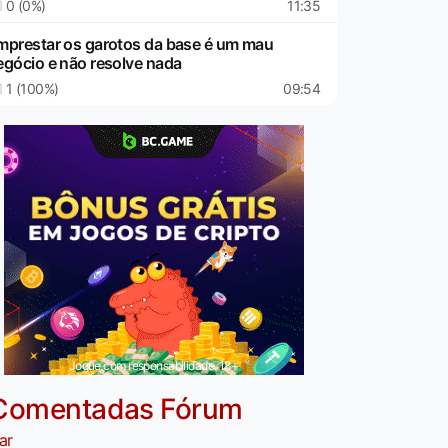
0 (0%)
11:35
mprestar os garotos da base é um mau
egócio e não resolve nada
1 (100%)
09:54
Jogue com responsabilidade. 18+
Comentadas Fórum
ar