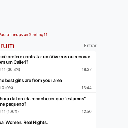
Paulo lineups on Starting11
órum
Entrar
ocê prefere contratar um Viveiros ou renovar
om um Calleri?
11 (30,8%)
18:37
e best girls are from your area
0 (0%)
13:44
 hora da torcida reconhecer que “estamos”
ime pequeno?
11 (100%)
12:50
eal Women. Real Nights.