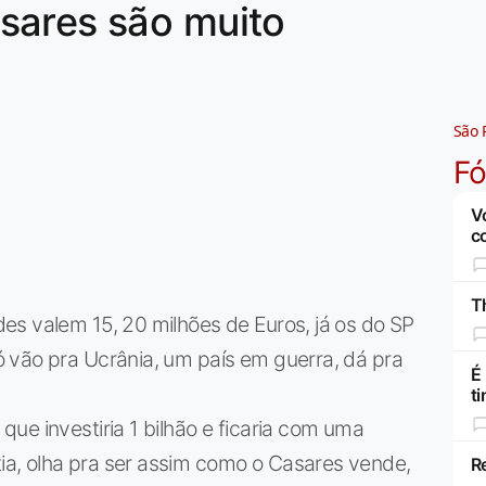
sares são muito
São 
F
V
c
Th
es valem 15, 20 milhões de Euros, já os do SP
 vão pra Ucrânia, um país em guerra, dá pra
É
t
ue investiria 1 bilhão e ficaria com uma
a, olha pra ser assim como o Casares vende,
R