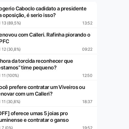
ogerio Caboclo cadidato a presidente
a oposição, é serio isso?
13 (89,5%)
13:52
enovou com Calleri. Rafinha piorando o
PFC
12 (30,8%)
09:22
 hora da torcida reconhecer que
estamos” time pequeno?
11 (100%)
12:50
ocê prefere contratar um Viveiros ou
enovar com um Calleri?
11 (30,8%)
18:37
OFF] oferece umas 5 joias pro
luminense e contratar o ganso
7 (0%)
19:52