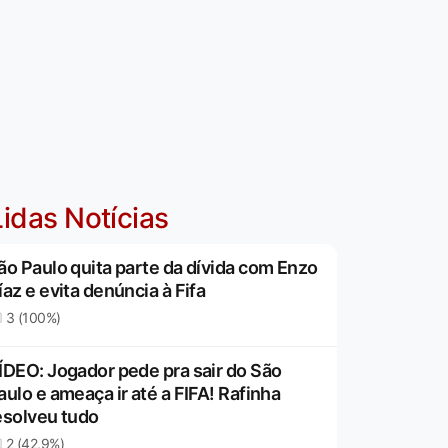
idas Notícias
ão Paulo quita parte da dívida com Enzo
íaz e evita denúncia à Fifa
3 (100%)
ÍDEO: Jogador pede pra sair do São
aulo e ameaça ir até a FIFA! Rafinha
esolveu tudo
2 (42,9%)