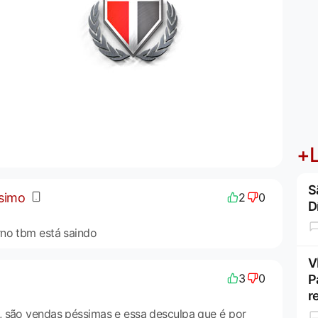
+L
S
ssimo
2
0
D
rno tbm está saindo
V
3
0
P
r
, são vendas péssimas e essa desculpa que é por