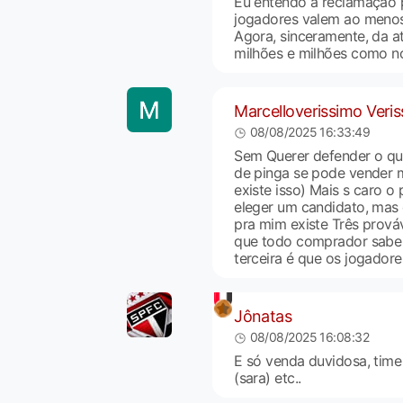
Eu entendo a reclamação 
jogadores valem ao meno
Agora, sinceramente, da at
milhões e milhões como no
Marcelloverissimo Veri
08/08/2025 16:33:49
Sem Querer defender o qu
de pinga se pode vender ma
existe isso) Mais s caro o
eleger um candidato, mas 
pra mim existe Três prová
que todo comprador sabe 
terceira é que os jogador
Jônatas
08/08/2025 16:08:32
E só venda duvidosa, time 
(sara) etc..