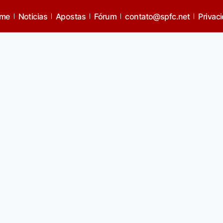
são muito estranhas
me
Noticias
Apostas
Fórum
contato@spfc.net
Privac