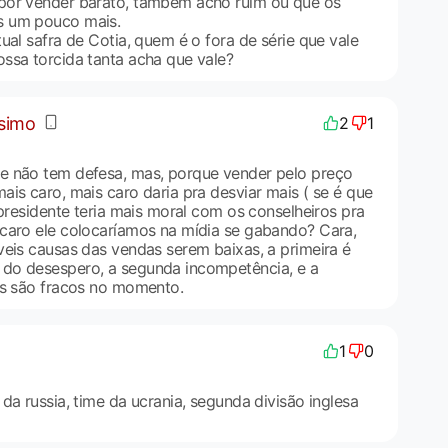
por vender barato, também acho ruim ou que os
s um pouco mais.
ual safra de Cotia, quem é o fora de série que vale
ssa torcida tanta acha que vale?
ssimo
2
1
e não tem defesa, mas, porque vender pelo preço
is caro, mais caro daria pra desviar mais ( se é que
 presidente teria mais moral com os conselheiros pra
caro ele colocaríamos na mídia se gabando? Cara,
veis causas das vendas serem baixas, a primeira é
do desespero, a segunda incompetência, e a
es são fracos no momento.
1
0
da russia, time da ucrania, segunda divisão inglesa