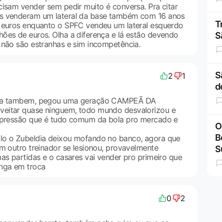
cisam vender sem pedir muito é conversa. Pra citar
s venderam um lateral da base também com 16 anos
T
e euros enquanto o SPFC vendeu um lateral esquerdo
ões de euros. Olha a diferença e lá estão devendo
S
 não são estranhas e sim incompetência.
S
2
1
d
dia tambem, pegou uma geração CAMPEÃ DA
eitar quase ninguem, todo mundo desvalorizou e
impressão que é tudo comum da bola pro mercado e
O
B
lo o Zubeldia deixou mofando no banco, agora que
om outro treinador se lesionou, provavelmente
S
as partidas e o casares vai vender pro primeiro que
inga em troca
0
2