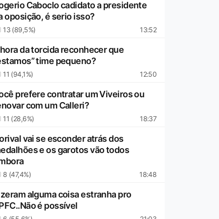
ogerio Caboclo cadidato a presidente
a oposição, é serio isso?
13 (89,5%)
13:52
 hora da torcida reconhecer que
estamos” time pequeno?
11 (94,1%)
12:50
ocê prefere contratar um Viveiros ou
enovar com um Calleri?
11 (28,6%)
18:37
orival vai se esconder atrás dos
edalhões e os garotos vão todos
mbora
8 (47,4%)
18:48
izeram alguma coisa estranha pro
PFC..Não é possível
6 (55,6%)
21:03