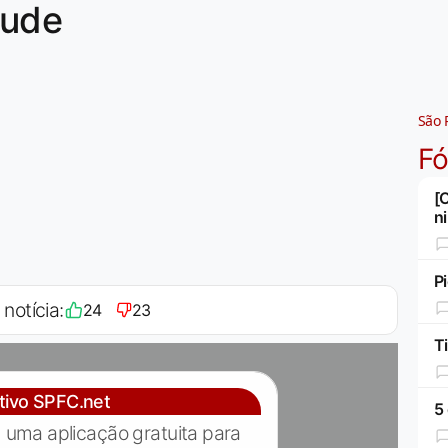
tude
São 
F
[
n
Pi
 notícia:
24
23
Ti
ativo SPFC.net
5
 uma aplicação gratuita para