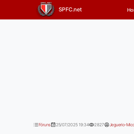
Sâo Paulo vs Juventude
SPFC.net
Ho
Fóruns
25/07/2025 19:34
2827
Jeguerio-Mic