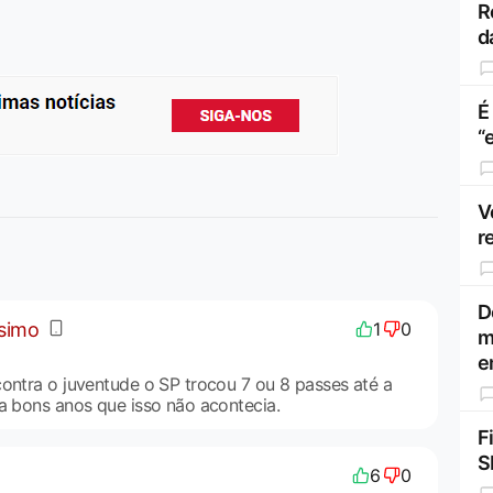
R
d
É
“
V
r
D
ssimo
1
0
m
e
contra o juventude o SP trocou 7 ou 8 passes até a
ma bons anos que isso não acontecia.
F
S
6
0