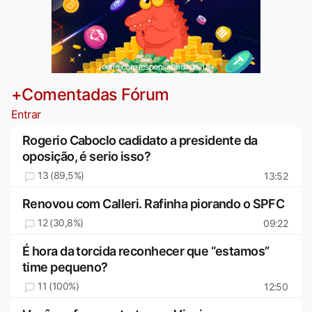
Jogue com responsabilidade. 18+
+Comentadas Fórum
Entrar
Rogerio Caboclo cadidato a presidente da
oposição, é serio isso?
13 (89,5%)
13:52
Renovou com Calleri. Rafinha piorando o SPFC
12 (30,8%)
09:22
É hora da torcida reconhecer que “estamos”
time pequeno?
11 (100%)
12:50