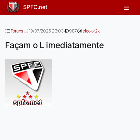
Façam o L imediatamente
SPFC.net
Fóruns
19/07/2025 23:03
987
tricolor2k
Façam o L imediatamente