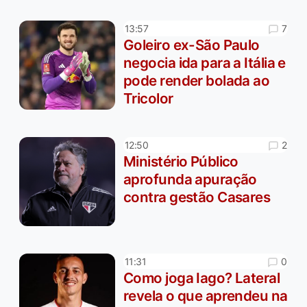
7
13:57
Goleiro ex-São Paulo
negocia ida para a Itália e
pode render bolada ao
Tricolor
2
12:50
Ministério Público
aprofunda apuração
contra gestão Casares
0
11:31
Como joga Iago? Lateral
revela o que aprendeu na