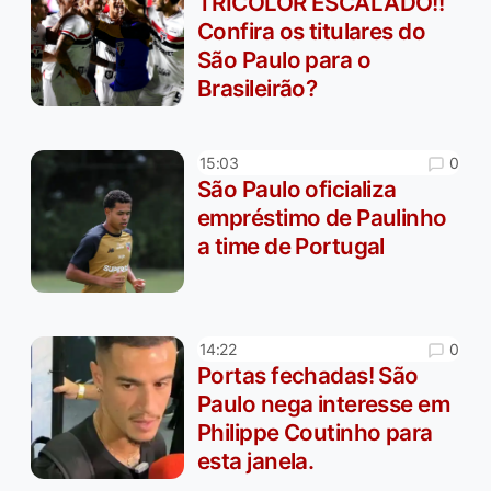
TRICOLOR ESCALADO!!
Confira os titulares do
São Paulo para o
Brasileirão?
0
15:03
São Paulo oficializa
empréstimo de Paulinho
a time de Portugal
0
14:22
Portas fechadas! São
Paulo nega interesse em
Philippe Coutinho para
esta janela.