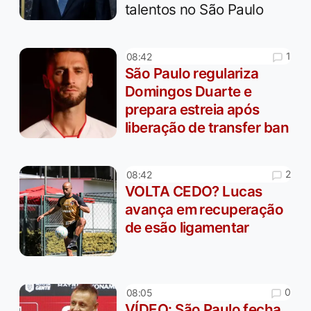
talentos no São Paulo
1
08:42
São Paulo regulariza
Domingos Duarte e
prepara estreia após
liberação de transfer ban
2
08:42
VOLTA CEDO? Lucas
avança em recuperação
de esão ligamentar
0
08:05
VÍDEO: São Paulo fecha