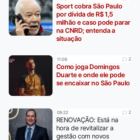
Sport cobra São Paulo
por dívida de R$ 1,5
milhão e caso pode parar
na CNRD; entenda a
situação
2
11:06
Como joga Domingos
Duarte e onde ele pode
se encaixar no São Paulo
2
09:22
RENOVAÇÃO: Está na
hora de revitalizar a
gestão com novos