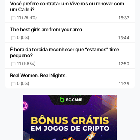
Você prefere contratar um Viveiros ou renovar com
um Calleri?
11 (28,6%)
18:37
The best girls are from your area
0 (0%)
13:44
É hora da torcida reconhecer que “estamos” time
pequeno?
11 (100%)
12:50
Real Women. Real Nights.
0 (0%)
11:35