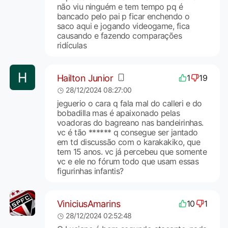
não viu ninguém e tem tempo pq é
bancado pelo pai p ficar enchendo o
saco aqui e jogando videogame, fica
causando e fazendo comparações
ridículas
Hailton Junior
1
19
28/12/2024 08:27:00
jeguerio o cara q fala mal do calleri e do
bobadilla mas é apaixonado pelas
voadoras do bagreano nas bandeirinhas.
vc é tão ****** q consegue ser jantado
em td discussão com o karakakiko, que
tem 15 anos. vc já percebeu que somente
vc e ele no fórum todo que usam essas
figurinhas infantis?
ViniciusAmarins
10
1
28/12/2024 02:52:48