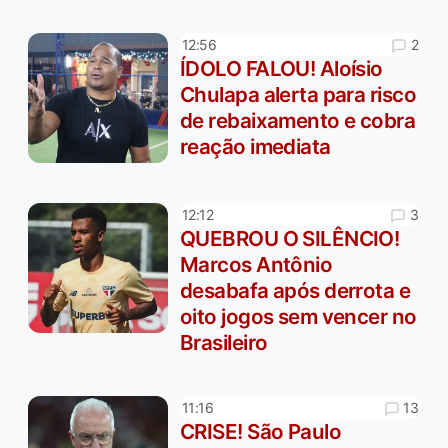
2
12:56
ÍDOLO FALOU! Aloísio
Chulapa alerta para risco
de rebaixamento e cobra
reação imediata
3
12:12
QUEBROU O SILÊNCIO!
Marcos Antônio
desabafa após derrota e
oito jogos sem vencer no
Brasileiro
13
11:16
CRISE! São Paulo