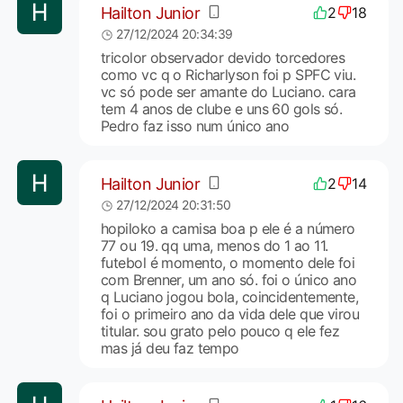
Hailton Junior
2
18
27/12/2024 20:34:39
tricolor observador devido torcedores
como vc q o Richarlyson foi p SPFC viu.
vc só pode ser amante do Luciano. cara
tem 4 anos de clube e uns 60 gols só.
Pedro faz isso num único ano
Hailton Junior
2
14
27/12/2024 20:31:50
hopiloko a camisa boa p ele é a número
77 ou 19. qq uma, menos do 1 ao 11.
futebol é momento, o momento dele foi
com Brenner, um ano só. foi o único ano
q Luciano jogou bola, coincidentemente,
foi o primeiro ano da vida dele que virou
titular. sou grato pelo pouco q ele fez
mas já deu faz tempo