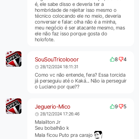
é, ele sabe disso e deveria ter a
hombridade de rejeitar isso mesmo o
técnico colocando ele no meio, deveria
conversar e falar: olha não é a minha,
meu negócio é ser atacante mesmo, mas
ele não faz isso porque gosta do
holofote.
SouSouTricolooor
8
4
28/12/2024 18:11:31
Como vc não entende, fera? Essa torcida
já perseguiu até o Kaká... Não ia perseguir
o Luciano por que??
Jeguerio-Mico
9
5
28/12/2024 17:26:46
Malailton Jr
Seu bobalhão k
Mala ficou Puto pra carajo