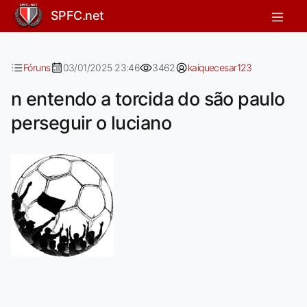
n entendo a torcida do são paulo per
SPFC.net
Fóruns
03/01/2025 23:46
3462
kaiquecesar123
n entendo a torcida do são paulo
perseguir o luciano