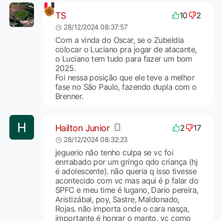
TS
10
2
28/12/2024 08:37:57
Com a vinda do Oscar, se o Zubeldia
colocar o Luciano pra jogar de atacante,
o Luciano tem tudo para fazer um bom
2025.
Foi nessa posição que ele teve a melhor
fase no São Paulo, fazendo dupla com o
Brenner.
Hailton Junior
2
17
28/12/2024 08:32:23
jeguerio não tenho culpa se vc foi
enrrabado por um gringo qdo criança (hj
é adolescente). não queria q isso tivesse
acontecido com vc mas aqui é p falar do
SPFC e meu time é lugano, Dario pereira,
Aristizábal, poy, Sastre, Maldonado,
Rojas. não importa onde o cara nasça,
importante é honrar o manto. vc como