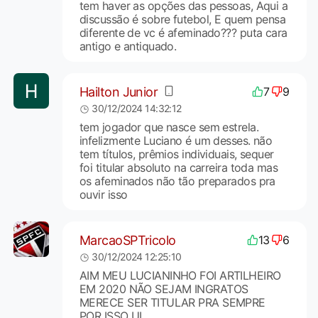
tem haver as opções das pessoas, Aqui a
discussão é sobre futebol, E quem pensa
diferente de vc é afeminado??? puta cara
antigo e antiquado.
Hailton Junior
7
9
30/12/2024 14:32:12
tem jogador que nasce sem estrela.
infelizmente Luciano é um desses. não
tem títulos, prêmios individuais, sequer
foi titular absoluto na carreira toda mas
os afeminados não tão preparados pra
ouvir isso
MarcaoSPTricolo
13
6
30/12/2024 12:25:10
AIM MEU LUCIANINHO FOI ARTILHEIRO
EM 2020 NÃO SEJAM INGRATOS
MERECE SER TITULAR PRA SEMPRE
POR ISSO UI