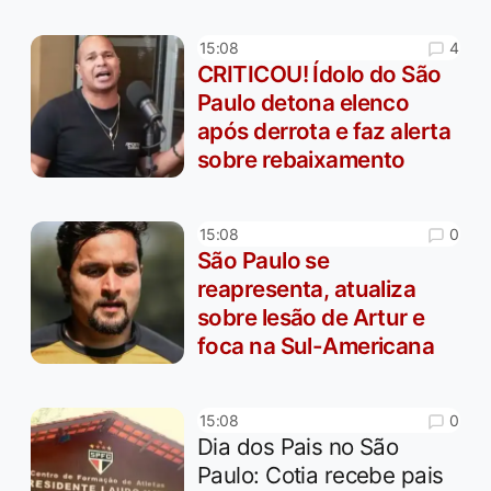
4
15:08
CRITICOU! Ídolo do São
Paulo detona elenco
após derrota e faz alerta
sobre rebaixamento
0
15:08
São Paulo se
reapresenta, atualiza
sobre lesão de Artur e
foca na Sul-Americana
0
15:08
Dia dos Pais no São
Paulo: Cotia recebe pais