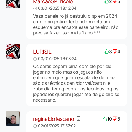
MarcaoSPTricolo
2
5
03/01/2025 18:13:04
Vaza paneleiro já destruiu o sp em 2024
com o argentino tentando monta um
esquema pra encaixa esse paneleiro, não
precisa fazer isso mais 1 ano ***
LURISIL
3
4
03/01/2025 16:08:24
Os caras pegam birra com ele por ele
jogar no meio mas os jegues não
entendem que quem escala ele de meia
são os técnicos ceni/dorival/carpini e
zubeldia tem q cobrar os tecnicos, pq os
jogadores querem jogar ate de goleiro se
necessário.
reginaldo lescano
10
5
02/01/2025 17:57:02