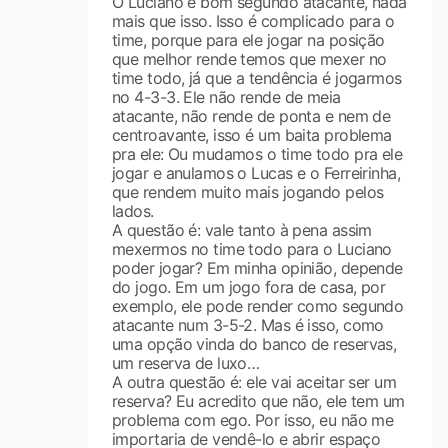
O Luciano é bom segundo atacante, nada
mais que isso. Isso é complicado para o
time, porque para ele jogar na posição
que melhor rende temos que mexer no
time todo, já que a tendência é jogarmos
no 4-3-3. Ele não rende de meia
atacante, não rende de ponta e nem de
centroavante, isso é um baita problema
pra ele: Ou mudamos o time todo pra ele
jogar e anulamos o Lucas e o Ferreirinha,
que rendem muito mais jogando pelos
lados.
A questão é: vale tanto à pena assim
mexermos no time todo para o Luciano
poder jogar? Em minha opinião, depende
do jogo. Em um jogo fora de casa, por
exemplo, ele pode render como segundo
atacante num 3-5-2. Mas é isso, como
uma opção vinda do banco de reservas,
um reserva de luxo…
A outra questão é: ele vai aceitar ser um
reserva? Eu acredito que não, ele tem um
problema com ego. Por isso, eu não me
importaria de vendê-lo e abrir espaço