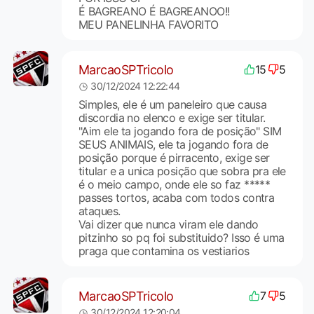
É BAGREANO É BAGREANOO!!
MEU PANELINHA FAVORITO
MarcaoSPTricolo
15
5
30/12/2024 12:22:44
Simples, ele é um paneleiro que causa
discordia no elenco e exige ser titular.
"Aim ele ta jogando fora de posição" SIM
SEUS ANIMAIS, ele ta jogando fora de
posição porque é pirracento, exige ser
titular e a unica posição que sobra pra ele
é o meio campo, onde ele so faz *****
passes tortos, acaba com todos contra
ataques.
Vai dizer que nunca viram ele dando
pitzinho so pq foi substituido? Isso é uma
praga que contamina os vestiarios
MarcaoSPTricolo
7
5
30/12/2024 12:20:04