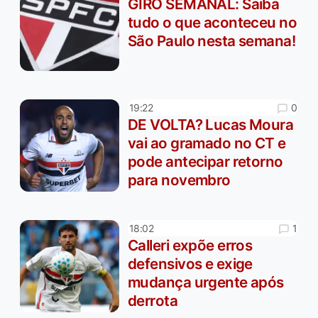
GIRO SEMANAL: Saiba
tudo o que aconteceu no
São Paulo nesta semana!
0
19:22
DE VOLTA? Lucas Moura
vai ao gramado no CT e
pode antecipar retorno
para novembro
1
18:02
Calleri expõe erros
defensivos e exige
mudança urgente após
derrota