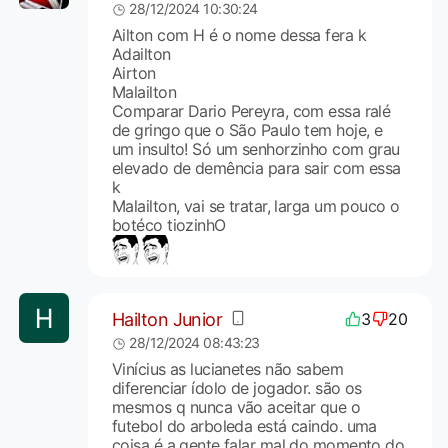
28/12/2024 10:30:24
Ailton com H é o nome dessa fera k
Adailton
Airton
Malailton
Comparar Dario Pereyra, com essa ralé
de gringo que o São Paulo tem hoje, e
um insulto! Só um senhorzinho com grau
elevado de demência para sair com essa
k
Malailton, vai se tratar, larga um pouco o
botéco tiozinhO
Hailton Junior
3
20
28/12/2024 08:43:23
Vinícius as lucianetes não sabem
diferenciar ídolo de jogador. são os
mesmos q nunca vão aceitar que o
futebol do arboleda está caindo. uma
coisa é a gente falar mal do momento do