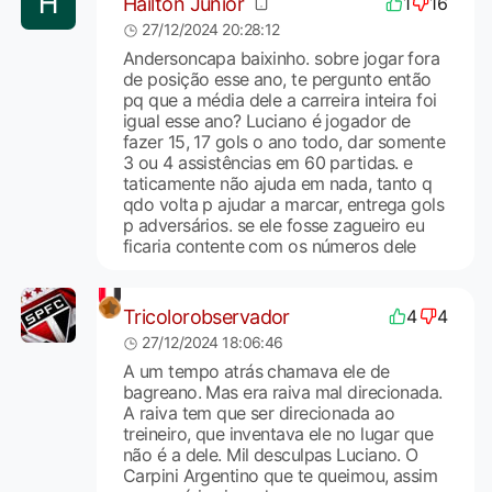
Hailton Junior
1
16
27/12/2024 20:28:12
Andersoncapa baixinho. sobre jogar fora
de posição esse ano, te pergunto então
pq que a média dele a carreira inteira foi
igual esse ano? Luciano é jogador de
fazer 15, 17 gols o ano todo, dar somente
3 ou 4 assistências em 60 partidas. e
taticamente não ajuda em nada, tanto q
qdo volta p ajudar a marcar, entrega gols
p adversários. se ele fosse zagueiro eu
ficaria contente com os números dele
Tricolorobservador
4
4
27/12/2024 18:06:46
A um tempo atrás chamava ele de
bagreano. Mas era raiva mal direcionada.
A raiva tem que ser direcionada ao
treineiro, que inventava ele no lugar que
não é a dele. Mil desculpas Luciano. O
Carpini Argentino que te queimou, assim