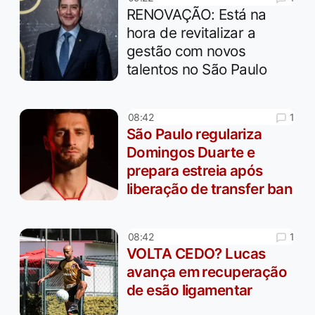
RENOVAÇÃO: Está na
hora de revitalizar a
gestão com novos
talentos no São Paulo
1
08:42
São Paulo regulariza
Domingos Duarte e
prepara estreia após
liberação de transfer ban
1
08:42
VOLTA CEDO? Lucas
avança em recuperação
de esão ligamentar