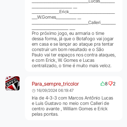
_______________________________Lucas________
______________________ __
_______________Erick_________________________
___W.Gomes___________ __
_______________________________Calleri________
____________________ ___
Pro próximo jogo, eu armaria o time
dessa forma, já que o Botafogo vai jogar
em casa e se lançar ao ataque pra tentar
construir um bom resultado e o São
Paulo vai ter espaços nos contra ataques,
e com Erick, W. Gomes e Lucas
centralizado, o time é muito mais veloz.
Para_sempre_tricolor
8
2
16/09/2024 06:19:47
Iria de 4-3-3 com Marcos Antônio Lucas
e Luis Gustavo no meio com Calleri de
centro avante , William Gomes e Erick
pelas pontas.