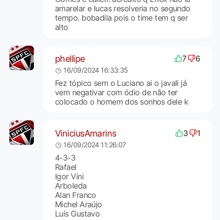
amarelar e lucas resolveria no segundo
tempo. bobadila pois o time tem q ser
alto
phellipe
7
6
16/09/2024 16:33:35
Fez tópico sem o Luciano ai o javali já
vem negativar com ódio de não ter
colocado o homem dos sonhos dele k
ViniciusAmarins
3
1
16/09/2024 11:26:07
4-3-3
Rafael
Igor Vini
Arboleda
Alan Franco
Michel Araújo
Luís Gustavo