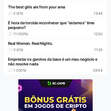
The best girls are from your area
0 (0%)
13:44
É hora da torcida reconhecer que “estamos” time
pequeno?
11 (100%)
12:50
Real Women. Real Nights.
0 (0%)
11:35
Emprestar os garotos da base é um mau negócio e
não resolve nada
1 (100%)
09:54