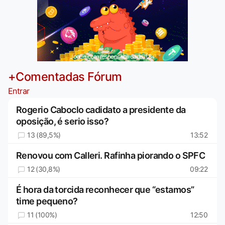
Jogue com responsabilidade. 18+
+Comentadas Fórum
Entrar
Rogerio Caboclo cadidato a presidente da
oposição, é serio isso?
13 (89,5%)
13:52
Renovou com Calleri. Rafinha piorando o SPFC
12 (30,8%)
09:22
É hora da torcida reconhecer que “estamos”
time pequeno?
11 (100%)
12:50