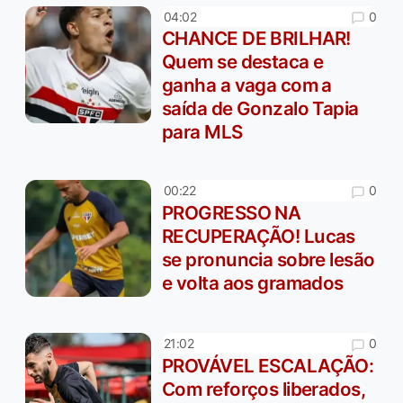
0
04:02
CHANCE DE BRILHAR!
Quem se destaca e
ganha a vaga com a
saída de Gonzalo Tapia
para MLS
0
00:22
PROGRESSO NA
RECUPERAÇÃO! Lucas
se pronuncia sobre lesão
e volta aos gramados
0
21:02
PROVÁVEL ESCALAÇÃO:
Com reforços liberados,