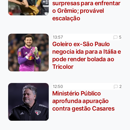
surpresas para enfrentar
o Grêmio; provável
escalação
5
13:57
Goleiro ex-São Paulo
negocia ida para a Itália e
pode render bolada ao
Tricolor
2
12:50
Ministério Público
aprofunda apuração
contra gestão Casares