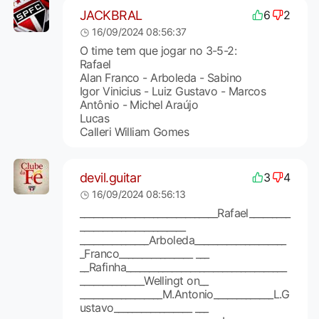
JACKBRAL
6
2
16/09/2024 08:56:37
O time tem que jogar no 3-5-2:
Rafael
Alan Franco - Arboleda - Sabino
Igor Vinicius - Luiz Gustavo - Marcos
Antônio - Michel Araújo
Lucas
Calleri William Gomes
devil.guitar
3
4
16/09/2024 08:56:13
______________________________Rafael_________
_______________________
_______________Arboleda____________________
_Franco________________ ___
__Rafinha___________________________________
______________Wellingt on__
__________________M.Antonio_____________L.G
ustavo_________________ ___