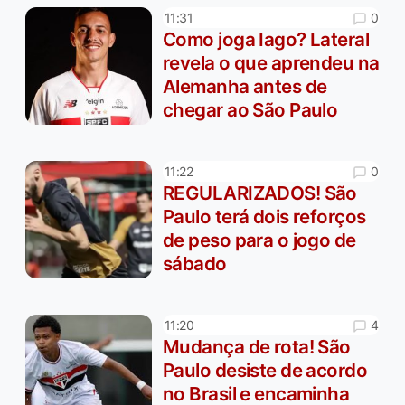
0
11:31
Como joga Iago? Lateral
revela o que aprendeu na
Alemanha antes de
chegar ao São Paulo
0
11:22
REGULARIZADOS! São
Paulo terá dois reforços
de peso para o jogo de
sábado
4
11:20
Mudança de rota! São
Paulo desiste de acordo
no Brasil e encaminha