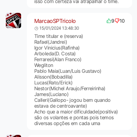
isso com certeza vai atrapalhar o time.
MarcaoSPTricolo
9
10
15/01/2024 13:48:30
Time titular e (reserva)
Rafael(Jandrei)
Igor Vinicius(Rafinha)
Arboleda(D. Costa)
Ferraresi(Alan Franco)
Wegliton
Pablo Maia(Luan/Luis Gustavo)
Alisson(Bobadilla)
Lucas(Rato/Erick)
Nestor(Michel Araujo/Ferreirinha)
James(Luciano)
Calleri(Gallopo- jogou bem quando
estava de centroavante)
Acho que a maior dificuldade(positiva)
são os volantes e pontas pois temos
diversas opções em cada uma