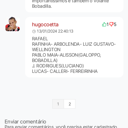
importantíssimos e também o volante
Bobadilla.
hugocoetta
1
5
13/01/2024 22:40:13
RAFAEL
RAFINHA- ARBOLENDA- LUIZ GUSTAVO-
WELLINGTON
PABLO MAIA-ALISSON(GALOPPO,
BOBADILLA)
J. RODRIGUES(LUCIANO)
LUCAS- CALLERI- FERREIRINHA
1
2
Enviar comentário
Para enviar comentários, você precisa estar cadastrado,