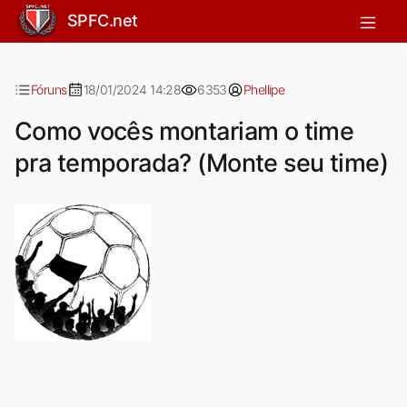
Como vocês montariam o time pra t
SPFC.net
Fóruns
18/01/2024 14:28
6353
Phellipe
Como vocês montariam o time
pra temporada? (Monte seu time)