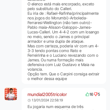
O elenco está mais encorpado, exceto
pelo substituto do Calleri.
Eu iria de : Rafael-Rafinha(principalmente
nos jogos do Morumbi)-Arboleda-
Ferraresi-Wellington (não tem outro)-
Pablo maia-Alisson-Galoppo-James-
Lucas-Calleri. Um 4-4-2 com um losango
no meio, sendo o James o principal
armador e uma dupla de ataque.
Mas com certeza, poderia vir com um 4-
3-3 tendo pontas como Rato e
Ferreirinha e o Luciano revezando com o
James. Ou numa formação mais
defensiva com Luiz Gustavo e Maia na
volancia.
Opção tem. Que o Carpini consiga extrair
o melhor dessa equipe
mundial2005tricolor
16
5
13/01/2024 22:58:19
Eu jogaria num esquema de três