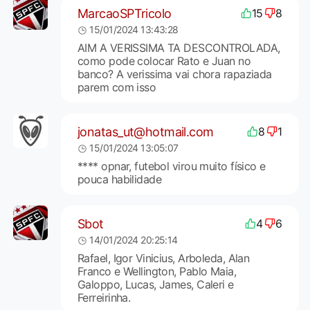
MarcaoSPTricolo
15
8
15/01/2024 13:43:28
AIM A VERISSIMA TA DESCONTROLADA,
como pode colocar Rato e Juan no
banco? A verissima vai chora rapaziada
parem com isso
jonatas_ut@hotmail.com
8
1
15/01/2024 13:05:07
**** opnar, futebol virou muito físico e
pouca habilidade
Sbot
4
6
14/01/2024 20:25:14
Rafael, Igor Vinicius, Arboleda, Alan
Franco e Wellington, Pablo Maia,
Galoppo, Lucas, James, Caleri e
Ferreirinha.