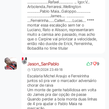
.........................Rafael................. ... Igor.V...
Arbolenda..Ferraresi..Wellington
...............Pablo Maia...Galoppo.................
...........................James..... .....................
....Ferreirinha.......Calleri.........Lucas.... ****
montar essa escalação sem ter o
Luciano, Rato e Alisson, representaram
muito a camisa ano passado, mas acho
que o Carpine vai priorizar a velocidade,
então não duvide de Erick, Ferreirinha,
Bobadilla no time titular
Jason_SanPablo
7
9
13/01/2024 23:49:18
Escalaria Michel Araujo e Ferreirinha
juntos só pra ver o marcador adversário
chorar de raiva
Um monte de gente habilidosa em volta
do James pra dar opção de passe
Quando perder a bola monta duas linhas
de 4 pra ajudar o Pablo Maia na
marcação