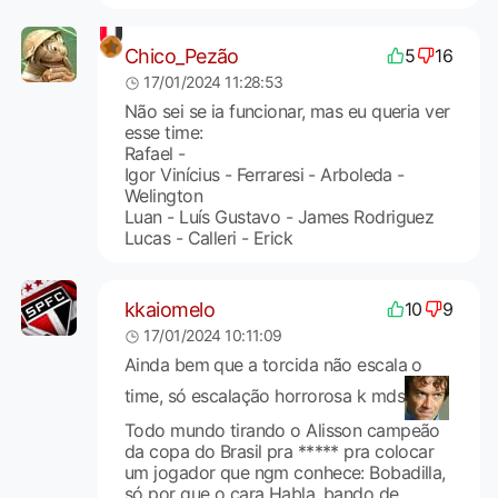
Chico_Pezão
5
16
17/01/2024 11:28:53
Não sei se ia funcionar, mas eu queria ver
esse time:
Rafael -
Igor Vinícius - Ferraresi - Arboleda -
Welington
Luan - Luís Gustavo - James Rodriguez
Lucas - Calleri - Erick
kkaiomelo
10
9
17/01/2024 10:11:09
Ainda bem que a torcida não escala o
time, só escalação horrorosa k mds
Todo mundo tirando o Alisson campeão
da copa do Brasil pra ***** pra colocar
um jogador que ngm conhece: Bobadilla,
só por que o cara Habla, bando de