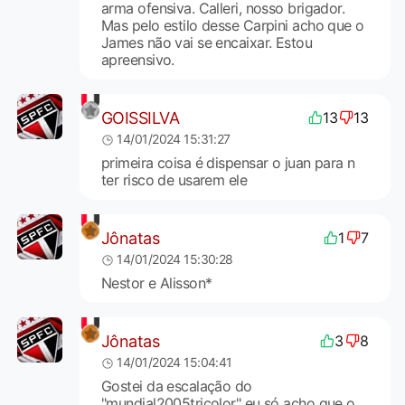
arma ofensiva. Calleri, nosso brigador.
Mas pelo estilo desse Carpini acho que o
James não vai se encaixar. Estou
apreensivo.
GOISSILVA
13
13
14/01/2024 15:31:27
primeira coisa é dispensar o juan para n
ter risco de usarem ele
Jônatas
1
7
14/01/2024 15:30:28
Nestor e Alisson*
Jônatas
3
8
14/01/2024 15:04:41
Gostei da escalação do
"mundial2005tricolor" eu só acho que o