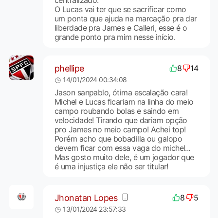
centralizado.
O Lucas vai ter que se sacrificar como
um ponta que ajuda na marcação pra dar
liberdade pra James e Calleri, esse é o
grande ponto pra mim nesse início.
phellipe
8
14
14/01/2024 00:34:08
Jason sanpablo, ótima escalação cara!
Michel e Lucas ficariam na linha do meio
campo roubando bolas e saindo em
velocidade! Tirando que dariam opção
pro James no meio campo! Achei top!
Porém acho que bobadilla ou galopo
devem ficar com essa vaga do michel...
Mas gosto muito dele, é um jogador que
é uma injustiça ele não ser titular!
Jhonatan Lopes
8
5
13/01/2024 23:57:33