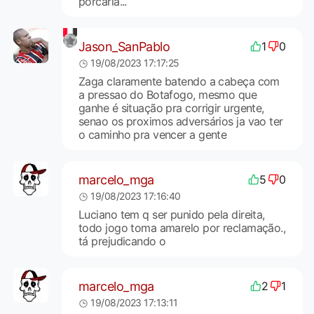
porcaria...
Jason_SanPablo
1
0
19/08/2023 17:17:25
Zaga claramente batendo a cabeça com
a pressao do Botafogo, mesmo que
ganhe é situação pra corrigir urgente,
senao os proximos adversários ja vao ter
o caminho pra vencer a gente
marcelo_mga
5
0
19/08/2023 17:16:40
Luciano tem q ser punido pela direita,
todo jogo toma amarelo por reclamação.,
tá prejudicando o
marcelo_mga
2
1
19/08/2023 17:13:11