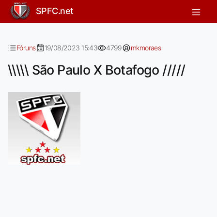
\\\\\ São Paulo X Botafogo /////
SPFC.net
Fóruns
19/08/2023 15:43
4799
mkmoraes
\\\\\ São Paulo X Botafogo /////