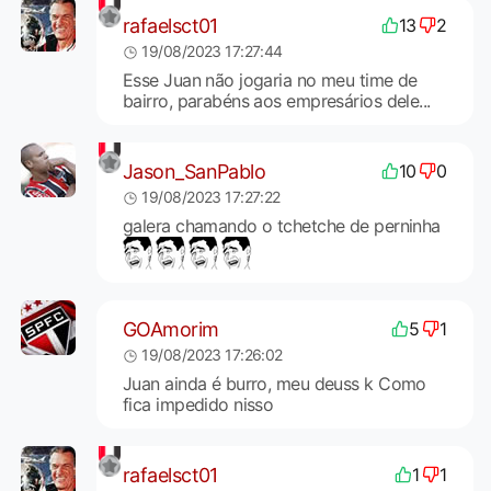
rafaelsct01
13
2
19/08/2023 17:27:44
Esse Juan não jogaria no meu time de
bairro, parabéns aos empresários dele...
Jason_SanPablo
10
0
19/08/2023 17:27:22
galera chamando o tchetche de perninha
GOAmorim
5
1
19/08/2023 17:26:02
Juan ainda é burro, meu deuss k Como
fica impedido nisso
rafaelsct01
1
1