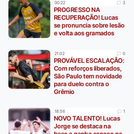
3
00:22
PROGRESSO NA
RECUPERAÇÃO! Lucas
se pronuncia sobre lesão
e volta aos gramados
0
21:02
PROVÁVEL ESCALAÇÃO:
Com reforços liberados,
São Paulo tem novidade
para duelo contra o
Grêmio
1
18:56
NOVO TALENTO! Lucas
Jorge se destaca na
base e ganha espaço na