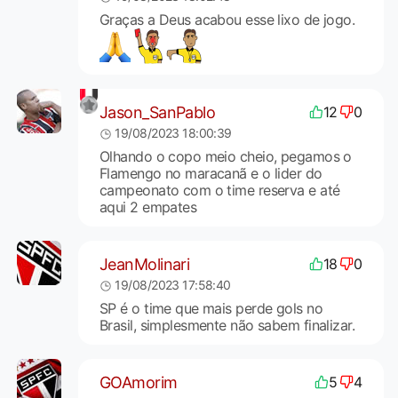
Graças a Deus acabou esse lixo de jogo.
Jason_SanPablo
12
0
19/08/2023 18:00:39
Olhando o copo meio cheio, pegamos o
Flamengo no maracanã e o lider do
campeonato com o time reserva e até
aqui 2 empates
JeanMolinari
18
0
19/08/2023 17:58:40
SP é o time que mais perde gols no
Brasil, simplesmente não sabem finalizar.
GOAmorim
5
4