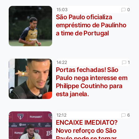
0
15:03
São Paulo oficializa
empréstimo de Paulinho
a time de Portugal
1
14:22
Portas fechadas! São
Paulo nega interesse em
Philippe Coutinho para
esta janela.
6
12:12
ENCAIXE IMEDIATO?
Novo reforço do São
Paulo pode se tornar