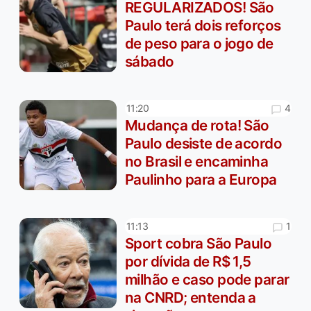
REGULARIZADOS! São
Paulo terá dois reforços
de peso para o jogo de
sábado
4
11:20
Mudança de rota! São
Paulo desiste de acordo
no Brasil e encaminha
Paulinho para a Europa
1
11:13
Sport cobra São Paulo
por dívida de R$ 1,5
milhão e caso pode parar
na CNRD; entenda a