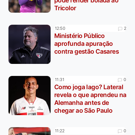
pode render bolada ao
Tricolor
2
12:50
Ministério Público
aprofunda apuração
contra gestão Casares
0
11:31
Como joga Iago? Lateral
revela o que aprendeu na
Alemanha antes de
chegar ao São Paulo
0
11:22