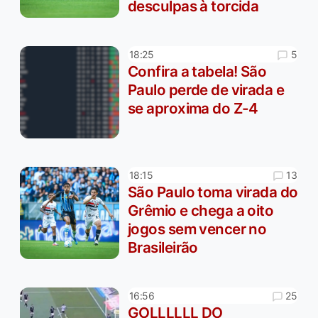
desculpas à torcida
5
18:25
Confira a tabela! São
Paulo perde de virada e
se aproxima do Z-4
13
18:15
São Paulo toma virada do
Grêmio e chega a oito
jogos sem vencer no
Brasileirão
25
16:56
GOLLLLLL DO