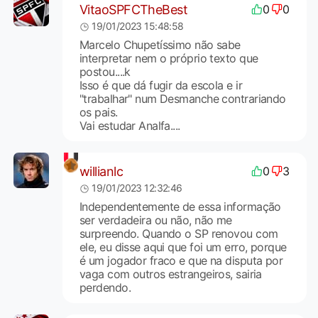
VitaoSPFCTheBest
0
0
19/01/2023 15:48:58
Marcelo Chupetíssimo não sabe
interpretar nem o próprio texto que
postou....k
Isso é que dá fugir da escola e ir
"trabalhar" num Desmanche contrariando
os pais.
Vai estudar Analfa....
willianlc
0
3
19/01/2023 12:32:46
Independentemente de essa informação
ser verdadeira ou não, não me
surpreendo. Quando o SP renovou com
ele, eu disse aqui que foi um erro, porque
é um jogador fraco e que na disputa por
vaga com outros estrangeiros, sairia
perdendo.