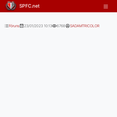
Gabriel Neves não foi relacionado d
SPFC.net
Fóruns
23/01/2023 10:13
6768
SADAMTRICOLOR