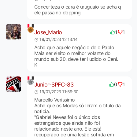
Concerteza o cara é uruguaio se acha q
ele passa no dopping
Jose_Mario
1
1
19/01/2023 12:13:14
Acho que aquele negócio de o Pablo
Maia ser eleito o melhor volante do
mundo sub 20, deve ter iludido o Ceni.
K
Junior-SPFC-83
0
1
19/01/2023 11:59:30
Marcello Verissimo
Acho que os Modas só leram o titulo da
noticia.
"Gabriel Neves foi o único dos
estrangeiros que ainda não foi
relacionado neste ano. Ele está
recuperado de uma lesão sofrida em