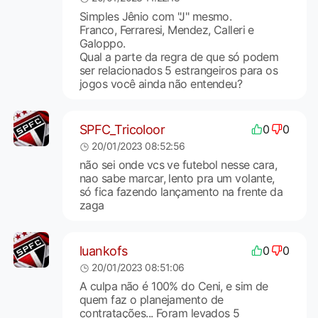
Simples Jênio com "J" mesmo.
Franco, Ferraresi, Mendez, Calleri e
Galoppo.
Qual a parte da regra de que só podem
ser relacionados 5 estrangeiros para os
jogos você ainda não entendeu?
SPFC_Tricoloor
0
0
20/01/2023 08:52:56
não sei onde vcs ve futebol nesse cara,
nao sabe marcar, lento pra um volante,
só fica fazendo lançamento na frente da
zaga
luankofs
0
0
20/01/2023 08:51:06
A culpa não é 100% do Ceni, e sim de
quem faz o planejamento de
contratações... Foram levados 5