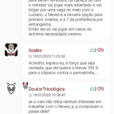
para serem vendidos, na cabeça do ceni
o mendez vai jogar mais adiantado e vai
brigar por uma vaga no meio com o
Luciano, o Neves e a terceira opção para
primeiro volante, e a 7 da preferência por
estrangeiros.
Então ele só vai jogar em casos de
extrema necessidade mesmo
tioalex
2
0
19/01/2023 11:05:56
Acredito, espero eu, e torço que seja
verdade, que ele queira o Neves 100 %
para o clássico contra o parmeirinha...
DoutorTricológica
2
0
19/01/2023 10:36:47
se o ceni não tinha nenhum interesse em
trabalhar com o Neves, p q compraram o
passe dele?