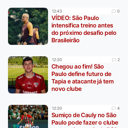
0
12:43
VÍDEO: São Paulo
intensifica treino antes
do próximo desafio pelo
Brasileirão
2
12:30
Chegou ao fim! São
Paulo define futuro de
Tapia e atacante já tem
novo clube
4
12:30
Sumiço de Cauly no São
Paulo pode fazer o clube