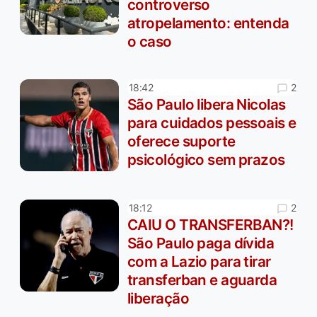
controverso
atropelamento: entenda
o caso
2
18:42
São Paulo libera Nicolas
para cuidados pessoais e
oferece suporte
psicológico sem prazos
2
18:12
CAIU O TRANSFERBAN?!
São Paulo paga dívida
com a Lazio para tirar
transferban e aguarda
liberação