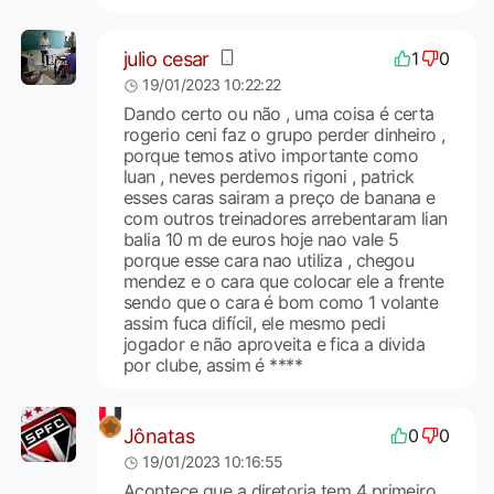
julio cesar
1
0
19/01/2023 10:22:22
Dando certo ou não , uma coisa é certa
rogerio ceni faz o grupo perder dinheiro ,
porque temos ativo importante como
luan , neves perdemos rigoni , patrick
esses caras sairam a preço de banana e
com outros treinadores arrebentaram lian
balia 10 m de euros hoje nao vale 5
porque esse cara nao utiliza , chegou
mendez e o cara que colocar ele a frente
sendo que o cara é bom como 1 volante
assim fuca difícil, ele mesmo pedi
jogador e não aproveita e fica a divida
por clube, assim é ****
Jônatas
0
0
19/01/2023 10:16:55
Acontece que a diretoria tem 4 primeiro