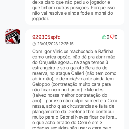
deixa claro que não pediu o jogador e
que tinham outras posições. Porque isso
não vai resolve e ainda fode a moral do
jogador.
929305spfc
0
0
23/01/2023 12:28:15
Com Igor Vinicius machucado e Rafinha
como unica opção, não dá pra abrir mão
do Orejuella agora... na zaga temos 3
estrangeiro e só o garoto Beraldo de
reserva, no ataque Calleri (não tem como
abrir mão), e de meia/volante ainda tem
Galoppo (contratação muito cara para
não ficar nem no banco) e Mendes
(talvez nossa melhor contratação do
ano)... por isso não culpo somente o Ceni
nessa, acho q as circustancias e falta de
planejamento da Diretoria tbm contribui
muito para o Gabriel Neves ficar de fora...
o que acho errado do Ceni é em 3
rodadas seguidas não usar o cara pelo