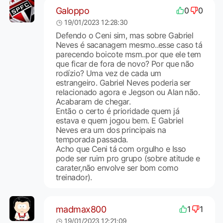
Galoppo
0
0
19/01/2023 12:28:30
Defendo o Ceni sim, mas sobre Gabriel
Neves é sacanagem mesmo..esse caso tá
parecendo boicote msm..por que ele tem
que ficar de fora de novo? Por que não
rodízio? Uma vez de cada um
estrangeiro. Gabriel Neves poderia ser
relacionado agora e Jegson ou Alan não.
Acabaram de chegar.
Então o certo é prioridade quem já
estava e quem jogou bem. E Gabriel
Neves era um dos principais na
temporada passada.
Acho que Ceni tá com orgulho e Isso
pode ser ruim pro grupo (sobre atitude e
carater,não envolve ser bom como
treinador).
madmax800
1
1
19/01/2023 12:21:09