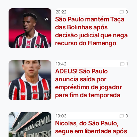
0
20:22
São Paulo mantém Taça
das Bolinhas após
decisão judicial que nega
recurso do Flamengo
1
19:42
ADEUS! São Paulo
anuncia saída por
empréstimo de jogador
para fim da temporada
0
19:03
Nicolas, do São Paulo,
segue em liberdade após