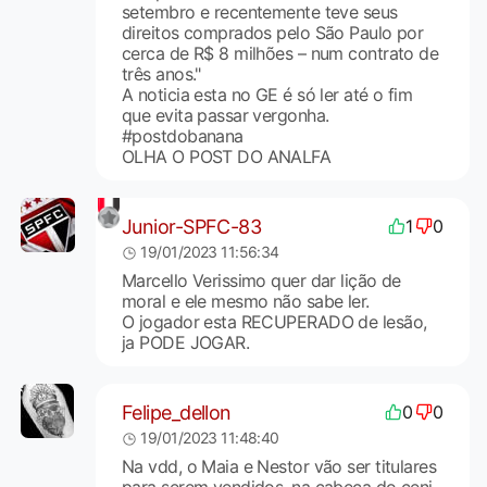
setembro e recentemente teve seus
direitos comprados pelo São Paulo por
cerca de R$ 8 milhões – num contrato de
três anos."
A noticia esta no GE é só ler até o fim
que evita passar vergonha.
#postdobanana
OLHA O POST DO ANALFA
Junior-SPFC-83
1
0
19/01/2023 11:56:34
Marcello Verissimo quer dar lição de
moral e ele mesmo não sabe ler.
O jogador esta RECUPERADO de lesão,
ja PODE JOGAR.
Felipe_dellon
0
0
19/01/2023 11:48:40
Na vdd, o Maia e Nestor vão ser titulares