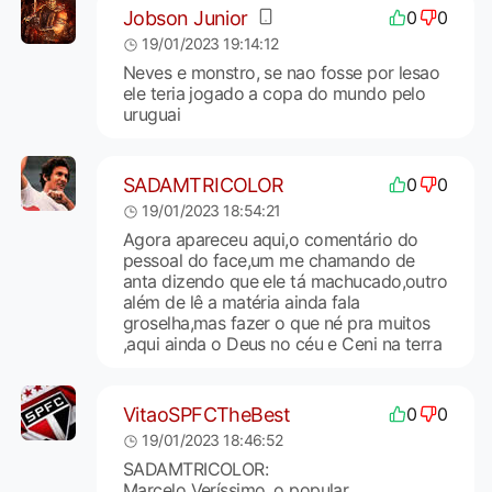
Jobson Junior
0
0
19/01/2023 19:14:12
Neves e monstro, se nao fosse por lesao
ele teria jogado a copa do mundo pelo
uruguai
SADAMTRICOLOR
0
0
19/01/2023 18:54:21
Agora apareceu aqui,o comentário do
pessoal do face,um me chamando de
anta dizendo que ele tá machucado,outro
além de lê a matéria ainda fala
groselha,mas fazer o que né pra muitos
,aqui ainda o Deus no céu e Ceni na terra
VitaoSPFCTheBest
0
0
19/01/2023 18:46:52
SADAMTRICOLOR:
Marcelo Veríssimo, o popular