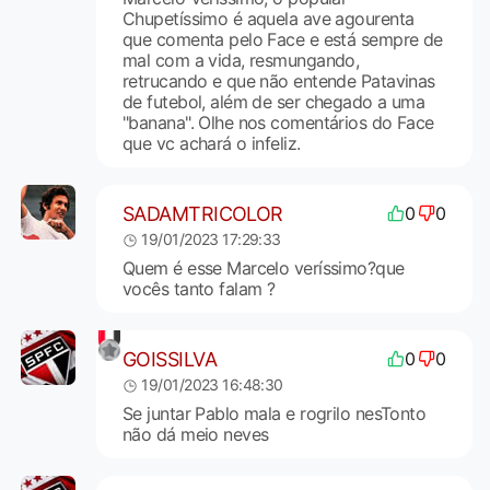
Chupetíssimo é aquela ave agourenta
que comenta pelo Face e está sempre de
mal com a vida, resmungando,
retrucando e que não entende Patavinas
de futebol, além de ser chegado a uma
"banana". Olhe nos comentários do Face
que vc achará o infeliz.
SADAMTRICOLOR
0
0
19/01/2023 17:29:33
Quem é esse Marcelo veríssimo?que
vocês tanto falam ?
GOISSILVA
0
0
19/01/2023 16:48:30
Se juntar Pablo mala e rogrilo nesTonto
não dá meio neves