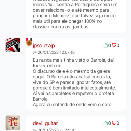
menos 1x... contra a Portuguesa seria um
dever relaciona-lo e até mesmo para
poupar o Mendez, que talvez seja muito
mais util para ele chegar 100% no
classico contra os gambas.
jpsouzajp
0
0
20/01/2023 12:07:18
Eu nunca mais tinha visto o Barrola, daí
fui ver ontem.
O discurso dele è o mesmo da galera
daqui. O Barrola não analisa contexto,
vive do SP e parece ignorar fatos, até
porque é bem limitado intelectualmente.
Aí vai os baroletes e repetem o profeta
Barrola.
Agora eu entendi de onde vem o coro.
devil.guitar
0
0
20/01/2023 11:22:18