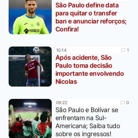
São Paulo define data
para quitar o transfer
ban e anunciar reforços;
Confira!
1
10:14
Após acidente, São
Paulo toma decisão
importante envolvendo
Nicolas
0
09:22
São Paulo e Bolívar se
enfrentam na Sul-
Americana; Saiba tudo
sobre os ingressos!