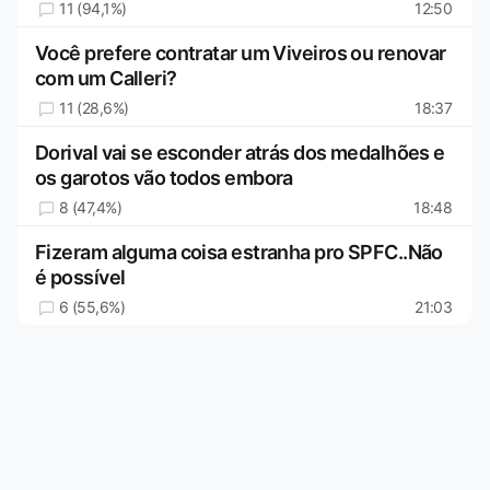
11 (94,1%)
12:50
Você prefere contratar um Viveiros ou renovar
com um Calleri?
11 (28,6%)
18:37
Dorival vai se esconder atrás dos medalhões e
os garotos vão todos embora
8 (47,4%)
18:48
Fizeram alguma coisa estranha pro SPFC..Não
é possível
6 (55,6%)
21:03