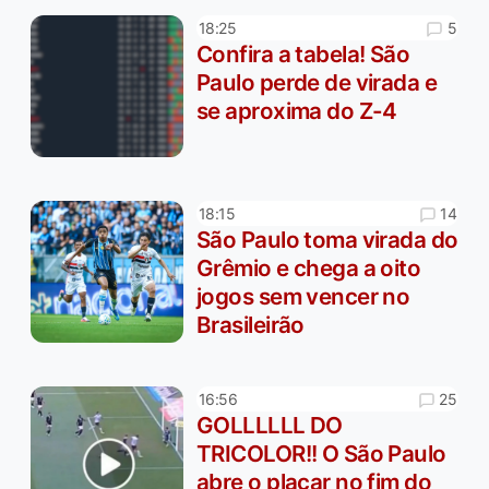
5
18:25
Confira a tabela! São
Paulo perde de virada e
se aproxima do Z-4
14
18:15
São Paulo toma virada do
Grêmio e chega a oito
jogos sem vencer no
Brasileirão
25
16:56
GOLLLLLL DO
TRICOLOR!! O São Paulo
abre o placar no fim do