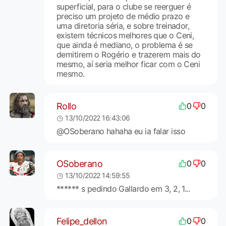
superficial, para o clube se reerguer é
preciso um projeto de médio prazo e
uma diretoria séria, e sobre treinador,
existem técnicos melhores que o Ceni,
que ainda é mediano, o problema é se
demitirem o Rogério e trazerem mais do
mesmo, aí seria melhor ficar com o Ceni
mesmo.
Rollo
0
0
13/10/2022 16:43:06
@OSoberano hahaha eu ia falar isso
OSoberano
0
0
13/10/2022 14:59:55
****** s pedindo Gallardo em 3, 2, 1...
Felipe_dellon
0
0