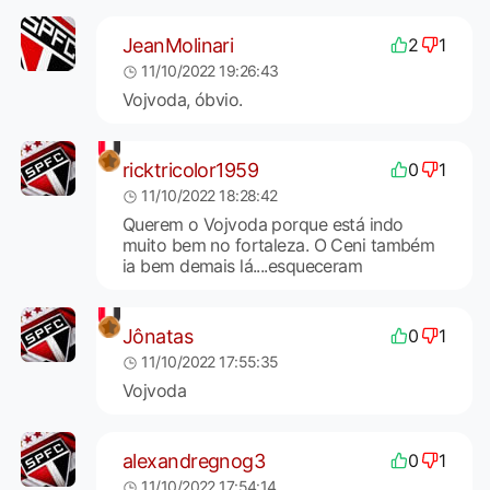
JeanMolinari
2
1
11/10/2022 19:26:43
Vojvoda, óbvio.
ricktricolor1959
0
1
11/10/2022 18:28:42
Querem o Vojvoda porque está indo
muito bem no fortaleza. O Ceni também
ia bem demais lá....esqueceram
Jônatas
0
1
11/10/2022 17:55:35
Vojvoda
alexandregnog3
0
1
11/10/2022 17:54:14