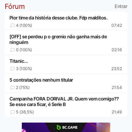
Fórum
Entrar
Pior time da história desse clube. Fdp malditos.
4 (100%)
07:42
[OFF] se perdeu p o gremio não ganha mais de
ninguém
0 (100%)
02:16
Titanic...
3 (100%)
23:52
5 contratações nenhum titular
2 (75%)
21:54
Campanha FORA DORIVAL JR. Quem vem comigo??
Se esse cara ficar, é Serie B
5 (38,5%)
21:49