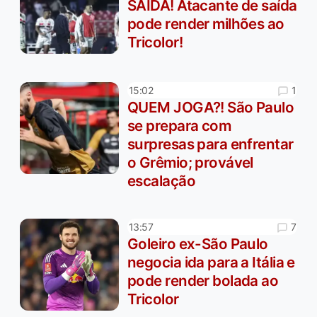
SAÍDA! Atacante de saída
pode render milhões ao
Tricolor!
1
15:02
QUEM JOGA?! São Paulo
se prepara com
surpresas para enfrentar
o Grêmio; provável
escalação
7
13:57
Goleiro ex-São Paulo
negocia ida para a Itália e
pode render bolada ao
Tricolor