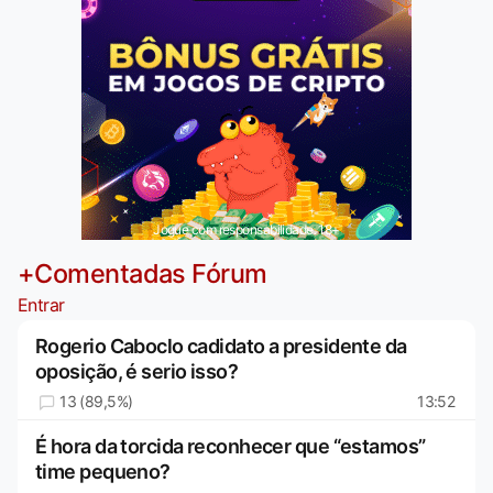
Jogue com responsabilidade. 18+
+Comentadas Fórum
Entrar
Rogerio Caboclo cadidato a presidente da
oposição, é serio isso?
13 (89,5%)
13:52
É hora da torcida reconhecer que “estamos”
time pequeno?