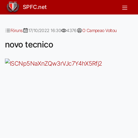
novo tecnico
SPFC.net
Fóruns
17/10/2022 16:30
4376
O Campeao Voltou
novo tecnico