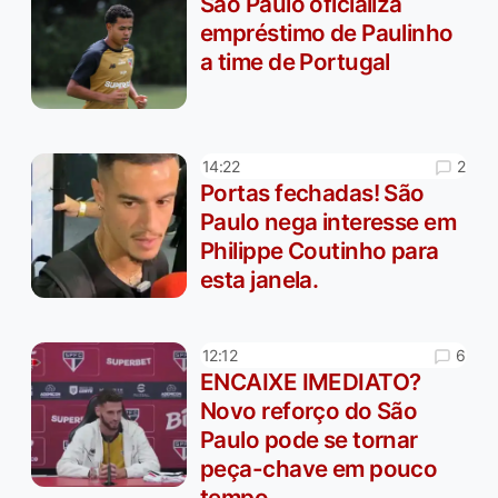
São Paulo oficializa
empréstimo de Paulinho
a time de Portugal
2
14:22
Portas fechadas! São
Paulo nega interesse em
Philippe Coutinho para
esta janela.
6
12:12
ENCAIXE IMEDIATO?
Novo reforço do São
Paulo pode se tornar
peça-chave em pouco
tempo