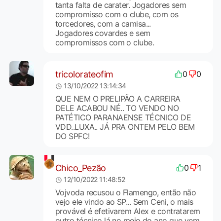
tanta falta de carater. Jogadores sem
compromisso com o clube, com os
torcedores, com a camisa...
Jogadores covardes e sem
compromissos com o clube.
tricolorateofim
0
0
13/10/2022 13:14:34
QUE NEM O PRELIPÃO A CARREIRA
DELE ACABOU NÉ.. TO VENDO NO
PATÉTICO PARANAENSE TÉCNICO DE
VDD..LUXA.. JÁ PRA ONTEM PELO BEM
DO SPFC!
Chico_Pezão
0
1
12/10/2022 11:48:52
Vojvoda recusou o Flamengo, então não
vejo ele vindo ao SP... Sem Ceni, o mais
provável é efetivarem Alex e contratarem
outro técnico lá no meio do ano que vem