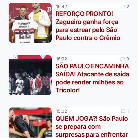
2
16:42
REFORÇO PRONTO!
Zagueiro ganha força
para estrear pelo São
Paulo contra o Grêmio
9
16:02
SÃO PAULO ENCAMINHA
SAÍDA! Atacante de saída
pode render milhões ao
Tricolor!
1
15:02
QUEM JOGA?! São Paulo
se prepara com
surpresas para enfrentar