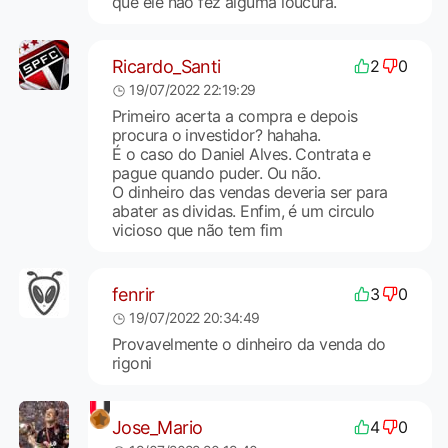
que ele não fez alguma loucura.
Ricardo_Santi
2
0
19/07/2022 22:19:29
Primeiro acerta a compra e depois
procura o investidor? hahaha.
É o caso do Daniel Alves. Contrata e
pague quando puder. Ou não.
O dinheiro das vendas deveria ser para
abater as dividas. Enfim, é um circulo
vicioso que não tem fim
fenrir
3
0
19/07/2022 20:34:49
Provavelmente o dinheiro da venda do
rigoni
Jose_Mario
4
0