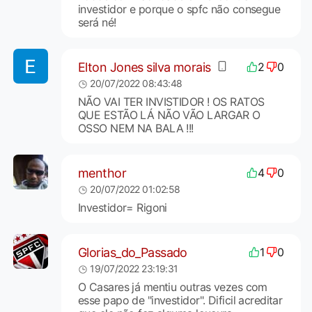
investidor e porque o spfc não consegue
será né!
Elton Jones silva morais
2
0
20/07/2022 08:43:48
NÃO VAI TER INVISTIDOR ! OS RATOS
QUE ESTÃO LÁ NÃO VÃO LARGAR O
OSSO NEM NA BALA !!!
menthor
4
0
20/07/2022 01:02:58
Investidor= Rigoni
Glorias_do_Passado
1
0
19/07/2022 23:19:31
O Casares já mentiu outras vezes com
esse papo de "investidor". Dificil acreditar