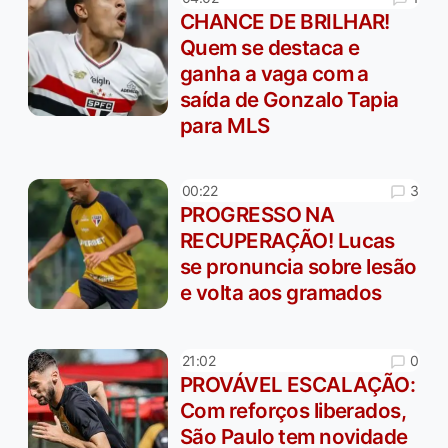
CHANCE DE BRILHAR!
Quem se destaca e
ganha a vaga com a
saída de Gonzalo Tapia
para MLS
3
00:22
PROGRESSO NA
RECUPERAÇÃO! Lucas
se pronuncia sobre lesão
e volta aos gramados
0
21:02
PROVÁVEL ESCALAÇÃO:
Com reforços liberados,
São Paulo tem novidade