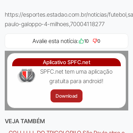
https://esportes.estadao.com.br/noticias/futebol,s
paulo-galoppo-4-milhoes,70004118277
Avalie esta notícia:
10
0
Aplicativo SPFC.net
SPFC.net tem uma aplicação
gratuita para android!
Download
VEJA TAMBÉM
-
GOLLLLLL DO TRICOLOR!! O São Paulo abre o