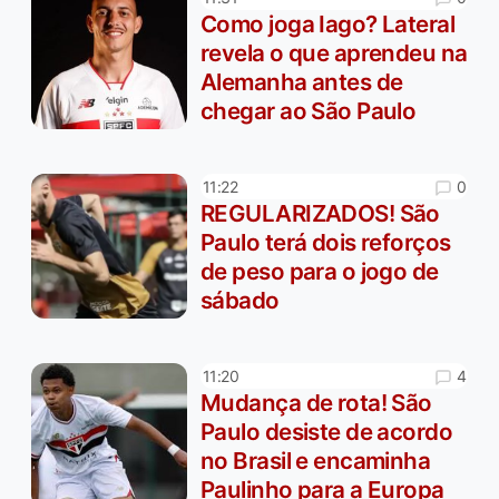
Como joga Iago? Lateral
revela o que aprendeu na
Alemanha antes de
chegar ao São Paulo
0
11:22
REGULARIZADOS! São
Paulo terá dois reforços
de peso para o jogo de
sábado
4
11:20
Mudança de rota! São
Paulo desiste de acordo
no Brasil e encaminha
Paulinho para a Europa