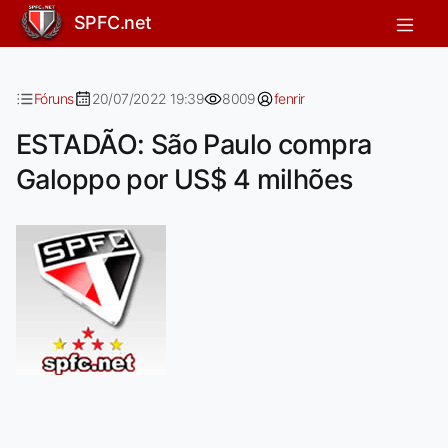
ESTADÃO: São Paulo compra Galopp
SPFC.net
Fóruns
20/07/2022 19:39
8009
fenrir
ESTADÃO: São Paulo compra
Galoppo por US$ 4 milhões