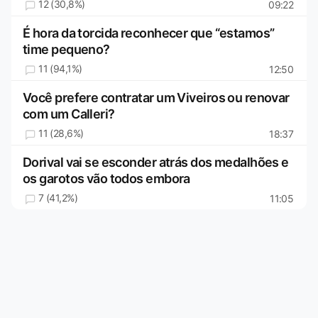
12 (30,8%)
09:22
É hora da torcida reconhecer que “estamos”
time pequeno?
11 (94,1%)
12:50
Você prefere contratar um Viveiros ou renovar
com um Calleri?
11 (28,6%)
18:37
Dorival vai se esconder atrás dos medalhões e
os garotos vão todos embora
7 (41,2%)
11:05