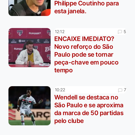
Philippe Coutinho para
esta janela.
5
12:12
ENCAIXE IMEDIATO?
Novo reforço do São
Paulo pode se tornar
peça-chave em pouco
tempo
7
10:22
Wendell se destaca no
São Paulo e se aproxima
da marca de 50 partidas
pelo clube