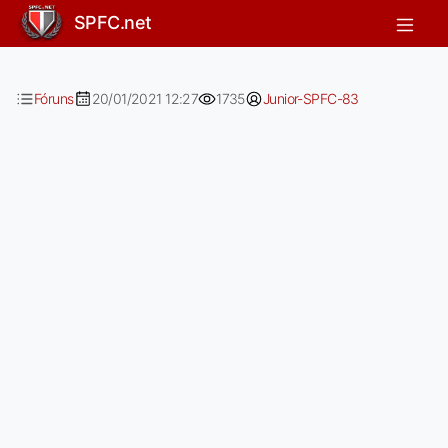
Vc é obrigado a gostar do treinador!
SPFC.net
Fóruns
20/01/2021 12:27
1735
Junior-SPFC-83