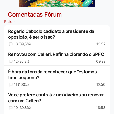
Jogue com responsabilidade. 18+
+Comentadas Fórum
Entrar
Rogerio Caboclo cadidato a presidente da
oposição, é serio isso?
13 (89,5%)
13:52
Renovou com Calleri. Rafinha piorando o SPFC
12 (30,8%)
09:22
É hora da torcida reconhecer que “estamos”
time pequeno?
11 (100%)
12:50
Você prefere contratar um Viveiros ou renovar
com um Calleri?
10 (30,8%)
18:53