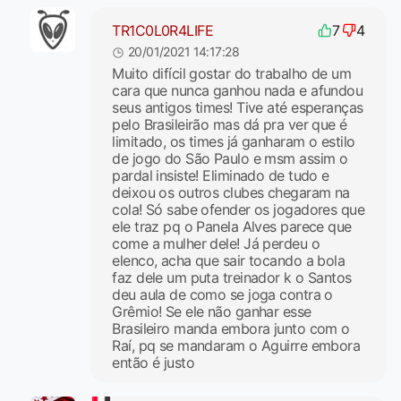
TR1C0L0R4LIFE
7
4
20/01/2021 14:17:28
Muito difícil gostar do trabalho de um
cara que nunca ganhou nada e afundou
seus antigos times! Tive até esperanças
pelo Brasileirão mas dá pra ver que é
limitado, os times já ganharam o estilo
de jogo do São Paulo e msm assim o
pardal insiste! Eliminado de tudo e
deixou os outros clubes chegaram na
cola! Só sabe ofender os jogadores que
ele traz pq o Panela Alves parece que
come a mulher dele! Já perdeu o
elenco, acha que sair tocando a bola
faz dele um puta treinador k o Santos
deu aula de como se joga contra o
Grêmio! Se ele não ganhar esse
Brasileiro manda embora junto com o
Raí, pq se mandaram o Aguirre embora
então é justo