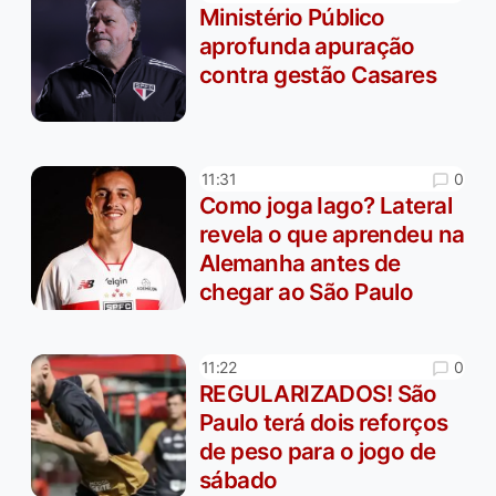
Ministério Público
aprofunda apuração
contra gestão Casares
0
11:31
Como joga Iago? Lateral
revela o que aprendeu na
Alemanha antes de
chegar ao São Paulo
0
11:22
REGULARIZADOS! São
Paulo terá dois reforços
de peso para o jogo de
sábado