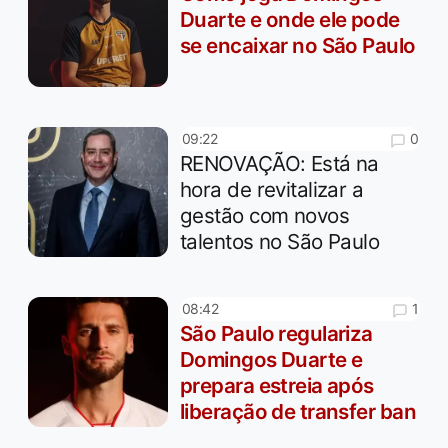
Duarte e onde ele pode
se encaixar no São Paulo
0
09:22
RENOVAÇÃO: Está na
hora de revitalizar a
gestão com novos
talentos no São Paulo
1
08:42
São Paulo regulariza
Domingos Duarte e
prepara estreia após
liberação de transfer ban