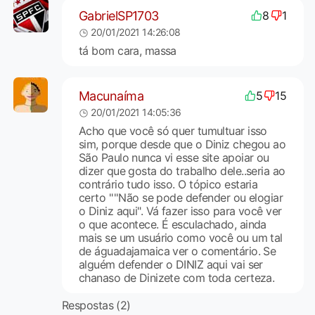
GabrielSP1703
8
1
20/01/2021 14:26:08
tá bom cara, massa
Macunaíma
5
15
20/01/2021 14:05:36
Acho que você só quer tumultuar isso
sim, porque desde que o Diniz chegou ao
São Paulo nunca vi esse site apoiar ou
dizer que gosta do trabalho dele..seria ao
contrário tudo isso. O tópico estaria
certo ''''Não se pode defender ou elogiar
o Diniz aqui". Vá fazer isso para você ver
o que acontece. É esculachado, ainda
mais se um usuário como você ou um tal
de águadajamaica ver o comentário. Se
alguém defender o DINIZ aqui vai ser
chanaso de Dinizete com toda certeza.
Respostas (2)