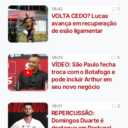
1
08:42
VOLTA CEDO? Lucas
avança em recuperação
de esão ligamentar
0
08:05
VÍDEO: São Paulo fecha
troca com o Botafogo e
pode incluir Arthur em
seu novo negócio
2
08:01
REPERCUSSÃO:
Domingos Duarte é
destaque em Portugal