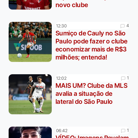
novo clube
4
12:30
Sumiço de Cauly no São
Paulo pode fazer o clube
economizar mais de R$3
milhões; entenda!
1
12:02
MAIS UM? Clube da MLS
avalia a situação de
lateral do São Paulo
1
06:42
VÍDEO: Imagens Revelam