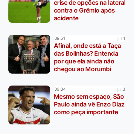
crise de opções na lateral
contra o Grêmio após
acidente
1
09:51
Afinal, onde está a Taça
das Bolinhas? Entenda
por que ela ainda não
chegou ao Morumbi
3
09:34
Mesmo sem espaço, São
Paulo ainda vê Enzo Díaz
como peça importante