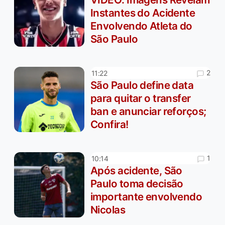
Instantes do Acidente
Envolvendo Atleta do
São Paulo
2
11:22
São Paulo define data
para quitar o transfer
ban e anunciar reforços;
Confira!
1
10:14
Após acidente, São
Paulo toma decisão
importante envolvendo
Nicolas