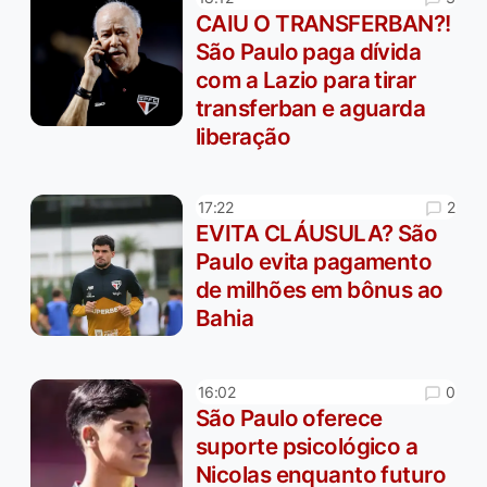
CAIU O TRANSFERBAN?!
São Paulo paga dívida
com a Lazio para tirar
transferban e aguarda
liberação
2
17:22
EVITA CLÁUSULA? São
Paulo evita pagamento
de milhões em bônus ao
Bahia
0
16:02
São Paulo oferece
suporte psicológico a
Nicolas enquanto futuro