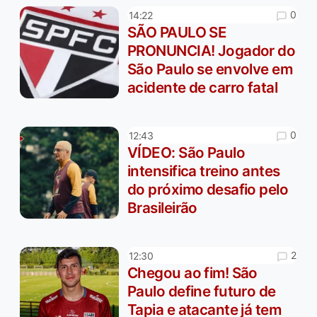
0
14:22
SÃO PAULO SE
PRONUNCIA! Jogador do
São Paulo se envolve em
acidente de carro fatal
0
12:43
VÍDEO: São Paulo
intensifica treino antes
do próximo desafio pelo
Brasileirão
2
12:30
Chegou ao fim! São
Paulo define futuro de
Tapia e atacante já tem