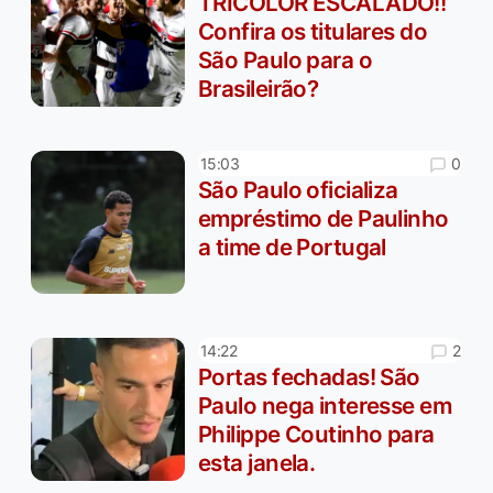
TRICOLOR ESCALADO!!
Confira os titulares do
São Paulo para o
Brasileirão?
0
15:03
São Paulo oficializa
empréstimo de Paulinho
a time de Portugal
2
14:22
Portas fechadas! São
Paulo nega interesse em
Philippe Coutinho para
esta janela.