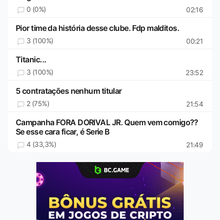
0 (0%)
02:16
Pior time da história desse clube. Fdp malditos.
3 (100%)
00:21
Titanic...
3 (100%)
23:52
5 contratações nenhum titular
2 (75%)
21:54
Campanha FORA DORIVAL JR. Quem vem comigo??
Se esse cara ficar, é Serie B
4 (33,3%)
21:49