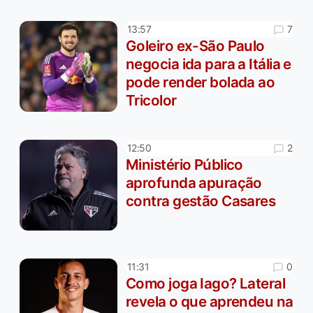
7
13:57
Goleiro ex-São Paulo
negocia ida para a Itália e
pode render bolada ao
Tricolor
2
12:50
Ministério Público
aprofunda apuração
contra gestão Casares
0
11:31
Como joga Iago? Lateral
revela o que aprendeu na