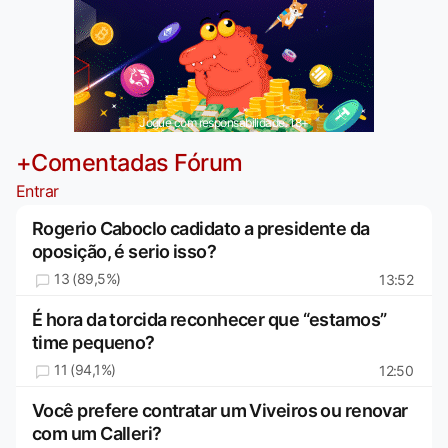
Jogue com responsabilidade. 18+
+Comentadas Fórum
Entrar
Rogerio Caboclo cadidato a presidente da
oposição, é serio isso?
13 (89,5%)
13:52
É hora da torcida reconhecer que “estamos”
time pequeno?
11 (94,1%)
12:50
Você prefere contratar um Viveiros ou renovar
com um Calleri?